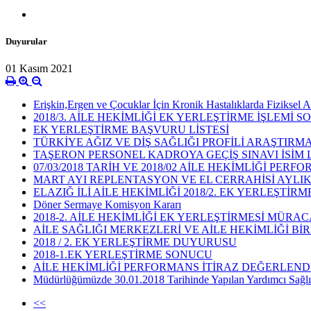
Duyurular
01 Kasım 2021
Erişkin,Ergen ve Çocuklar İçin Kronik Hastalıklarda Fiziksel A
2018/3. AİLE HEKİMLİĞİ EK YERLEŞTİRME İŞLEMİ 
EK YERLEŞTİRME BAŞVURU LİSTESİ
TÜRKİYE AĞIZ VE DİŞ SAĞLIĞI PROFİLİ ARAŞTIRMA
TAŞERON PERSONEL KADROYA GEÇİŞ SINAVI İSİM L
07/03/2018 TARİH VE 2018/02 AİLE HEKİMLİĞİ P
MART AYI REPLENTASYON VE EL CERRAHİSİ AYLIK
ELAZIĞ İLİ AİLE HEKİMLİĞİ 2018/2. EK YERLEŞTİR
Döner Sermaye Komisyon Kararı
2018-2. AİLE HEKİMLİĞİ EK YERLEŞTİRMESİ MÜRAC
AİLE SAĞLIĞI MERKEZLERİ VE AİLE HEKİMLİĞİ BİR
2018 / 2. EK YERLEŞTİRME DUYURUSU
2018-1.EK YERLEŞTİRME SONUCU
AİLE HEKİMLİĞİ PERFORMANS İTİRAZ DEĞERLEN
Müdürlüğümüzde 30.01.2018 Tarihinde Yapılan Yardımcı Sağlık
<<