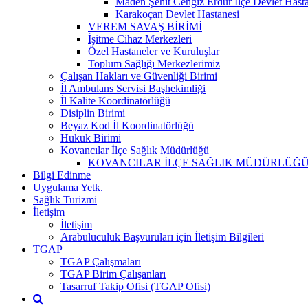
Maden Şehit Cengiz Erdur İlçe Devlet Hast
Karakoçan Devlet Hastanesi
VEREM SAVAŞ BİRİMİ
İşitme Cihaz Merkezleri
Özel Hastaneler ve Kuruluşlar
Toplum Sağlığı Merkezlerimiz
Çalışan Hakları ve Güvenliği Birimi
İl Ambulans Servisi Başhekimliği
İl Kalite Koordinatörlüğü
Disiplin Birimi
Beyaz Kod İl Koordinatörlüğü
Hukuk Birimi
Kovancılar İlçe Sağlık Müdürlüğü
KOVANCILAR İLÇE SAĞLIK MÜDÜRLÜĞ
Bilgi Edinme
Uygulama Yetk.
Sağlık Turizmi
İletişim
İletişim
Arabuluculuk Başvuruları için İletişim Bilgileri
TGAP
TGAP Çalışmaları
TGAP Birim Çalışanları
Tasarruf Takip Ofisi (TGAP Ofisi)