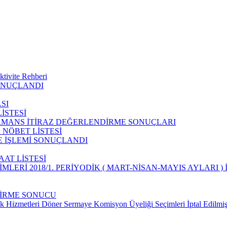
ktivite Rehberi
SONUÇLANDI
SI
İSTESİ
ERFORMANS İTİRAZ DEĞERLENDİRME SONUÇLARI
 NÖBET LİSTESİ
ME İŞLEMİ SONUÇLANDI
AAT LİSTESİ
İMLERİ 2018/1. PERİYODİK ( MART-NİSAN-MAYIS AYLARI
DİRME SONUCU
 Hizmetleri Döner Sermaye Komisyon Üyeliği Seçimleri İptal Edilmiş