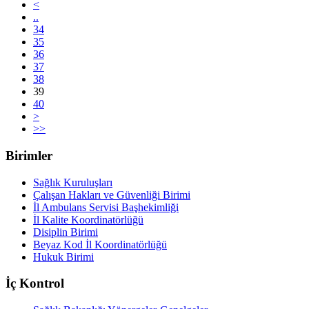
<
..
34
35
36
37
38
39
40
>
>>
Birimler
Sağlık Kuruluşları
Çalışan Hakları ve Güvenliği Birimi
İl Ambulans Servisi Başhekimliği
İl Kalite Koordinatörlüğü
Disiplin Birimi
Beyaz Kod İl Koordinatörlüğü
Hukuk Birimi
İç Kontrol