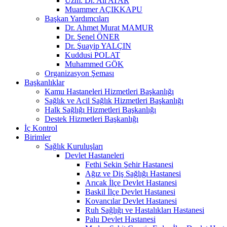
Uzm. Dr. Ali ATAR
Muammer AÇIKKAPU
Başkan Yardımcıları
Dr. Ahmet Murat MAMUR
Dr. Şenel ÖNER
Dr. Şuayip YALÇIN
Kuddusi POLAT
Muhammed GÖK
Organizasyon Şeması
Başkanlıklar
Kamu Hastaneleri Hizmetleri Başkanlığı
Sağlık ve Acil Sağlık Hizmetleri Başkanlığı
Halk Sağlığı Hizmetleri Başkanlığı
Destek Hizmetleri Başkanlığı
İç Kontrol
Birimler
Sağlık Kuruluşları
Devlet Hastaneleri
Fethi Sekin Şehir Hastanesi
Ağız ve Diş Sağlığı Hastanesi
Arıcak İlçe Devlet Hastanesi
Baskil İlçe Devlet Hastanesi
Kovancılar Devlet Hastanesi
Ruh Sağlığı ve Hastalıkları Hastanesi
Palu Devlet Hastanesi