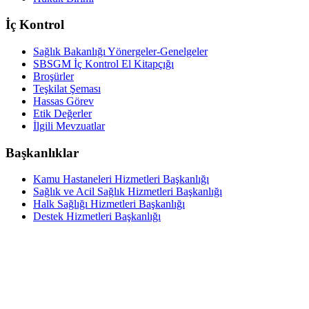
İç Kontrol
Sağlık Bakanlığı Yönergeler-Genelgeler
SBSGM İç Kontrol El Kitapçığı
Broşürler
Teşkilat Şeması
Hassas Görev
Etik Değerler
İlgili Mevzuatlar
Başkanlıklar
Kamu Hastaneleri Hizmetleri Başkanlığı
Sağlık ve Acil Sağlık Hizmetleri Başkanlığı
Halk Sağlığı Hizmetleri Başkanlığı
Destek Hizmetleri Başkanlığı