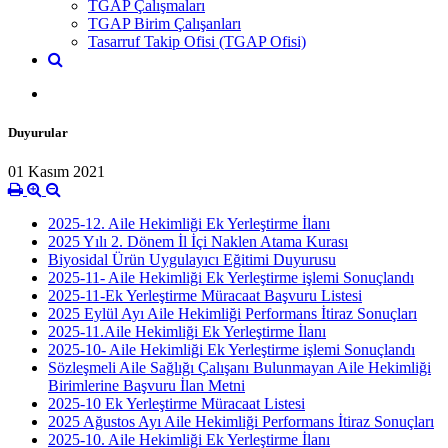
TGAP Çalışmaları
TGAP Birim Çalışanları
Tasarruf Takip Ofisi (TGAP Ofisi)
Duyurular
01 Kasım 2021
2025-12. Aile Hekimliği Ek Yerleştirme İlanı
2025 Yılı 2. Dönem İl İçi Naklen Atama Kurası
Biyosidal Ürün Uygulayıcı Eğitimi Duyurusu
2025-11- Aile Hekimliği Ek Yerleştirme işlemi Sonuçlandı
2025-11-Ek Yerleştirme Müracaat Başvuru Listesi
2025 Eylül Ayı Aile Hekimliği Performans İtiraz Sonuçları
2025-11.Aile Hekimliği Ek Yerleştirme İlanı
2025-10- Aile Hekimliği Ek Yerleştirme işlemi Sonuçlandı
Sözleşmeli Aile Sağlığı Çalışanı Bulunmayan Aile Hekimliği
Birimlerine Başvuru İlan Metni
2025-10 Ek Yerleştirme Müracaat Listesi
2025 Ağustos Ayı Aile Hekimliği Performans İtiraz Sonuçları
2025-10. Aile Hekimliği Ek Yerleştirme İlanı