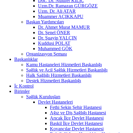
Doç. Dr. Nülüfer KILIÇ
Uzm.Dr. Ramazan GÜRGÖZE
Uzm. Dr. Ali ATAR
Muammer AÇIKKAPU
Başkan Yardımcıları
Dr. Ahmet Murat MAMUR
Dr. Şenel ÖNER
Dr. Şuayip YALÇIN
Kuddusi POLAT
Muhammed GÖK
Organizasyon Şeması
Başkanlıklar
Kamu Hastaneleri Hizmetleri Başkanlığı
Sağlık ve Acil Sağlık Hizmetleri Başkanlığı
Halk Sağlığı Hizmetleri Başkanlığı
Destek Hizmetleri Başkanlığı
İç Kontrol
Birimler
Sağlık Kuruluşları
Devlet Hastaneleri
Fethi Sekin Şehir Hastanesi
Ağız ve Diş Sağlığı Hastanesi
Arıcak İlçe Devlet Hastanesi
Baskil İlçe Devlet Hastanesi
Kovancılar Devlet Hastanesi