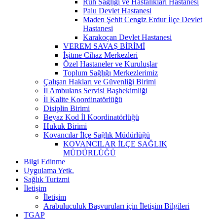
Ruh Sağlığı ve Hastalıkları Hastanesi
Palu Devlet Hastanesi
Maden Şehit Cengiz Erdur İlçe Devlet
Hastanesi
Karakoçan Devlet Hastanesi
VEREM SAVAŞ BİRİMİ
İşitme Cihaz Merkezleri
Özel Hastaneler ve Kuruluşlar
Toplum Sağlığı Merkezlerimiz
Çalışan Hakları ve Güvenliği Birimi
İl Ambulans Servisi Başhekimliği
İl Kalite Koordinatörlüğü
Disiplin Birimi
Beyaz Kod İl Koordinatörlüğü
Hukuk Birimi
Kovancılar İlçe Sağlık Müdürlüğü
KOVANCILAR İLÇE SAĞLIK
MÜDÜRLÜĞÜ
Bilgi Edinme
Uygulama Yetk.
Sağlık Turizmi
İletişim
İletişim
Arabuluculuk Başvuruları için İletişim Bilgileri
TGAP