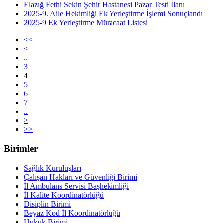
Elazığ Fethi Sekin Şehir Hastanesi Pazar Testi İlanı
2025-9. Aile Hekimliği Ek Yerleştirme İşlemi Sonuçlandı
2025-9 Ek Yerleştirme Müracaat Listesi
<<
<
..
3
4
5
6
7
..
>
>>
Birimler
Sağlık Kuruluşları
Çalışan Hakları ve Güvenliği Birimi
İl Ambulans Servisi Başhekimliği
İl Kalite Koordinatörlüğü
Disiplin Birimi
Beyaz Kod İl Koordinatörlüğü
Hukuk Birimi