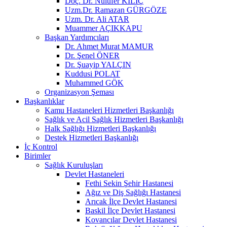
Doç. Dr. Nülüfer KILIÇ
Uzm.Dr. Ramazan GÜRGÖZE
Uzm. Dr. Ali ATAR
Muammer AÇIKKAPU
Başkan Yardımcıları
Dr. Ahmet Murat MAMUR
Dr. Şenel ÖNER
Dr. Şuayip YALÇIN
Kuddusi POLAT
Muhammed GÖK
Organizasyon Şeması
Başkanlıklar
Kamu Hastaneleri Hizmetleri Başkanlığı
Sağlık ve Acil Sağlık Hizmetleri Başkanlığı
Halk Sağlığı Hizmetleri Başkanlığı
Destek Hizmetleri Başkanlığı
İç Kontrol
Birimler
Sağlık Kuruluşları
Devlet Hastaneleri
Fethi Sekin Şehir Hastanesi
Ağız ve Diş Sağlığı Hastanesi
Arıcak İlçe Devlet Hastanesi
Baskil İlçe Devlet Hastanesi
Kovancılar Devlet Hastanesi