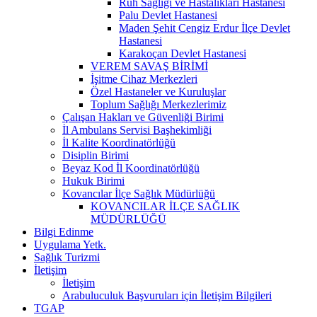
Ruh Sağlığı ve Hastalıkları Hastanesi
Palu Devlet Hastanesi
Maden Şehit Cengiz Erdur İlçe Devlet
Hastanesi
Karakoçan Devlet Hastanesi
VEREM SAVAŞ BİRİMİ
İşitme Cihaz Merkezleri
Özel Hastaneler ve Kuruluşlar
Toplum Sağlığı Merkezlerimiz
Çalışan Hakları ve Güvenliği Birimi
İl Ambulans Servisi Başhekimliği
İl Kalite Koordinatörlüğü
Disiplin Birimi
Beyaz Kod İl Koordinatörlüğü
Hukuk Birimi
Kovancılar İlçe Sağlık Müdürlüğü
KOVANCILAR İLÇE SAĞLIK
MÜDÜRLÜĞÜ
Bilgi Edinme
Uygulama Yetk.
Sağlık Turizmi
İletişim
İletişim
Arabuluculuk Başvuruları için İletişim Bilgileri
TGAP