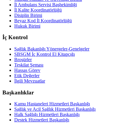
İl Ambulans Servisi Başhekimliği
İl Kalite Koordinatörlüğü
Disiplin Birimi
Beyaz Kod İl Koordinatörlüğü
Hukuk Birimi
İç Kontrol
Sağlık Bakanlığı Yönergeler-Genelgeler
SBSGM İç Kontrol El Kitapçığı
Broşürler
Teşkilat Şeması
Hassas Görev
Etik Değerler
İlgili Mevzuatlar
Başkanlıklar
Kamu Hastaneleri Hizmetleri Başkanlığı
Sağlık ve Acil Sağlık Hizmetleri Başkanlığı
Halk Sağlığı Hizmetleri Başkanlığı
Destek Hizmetleri Başkanlığı