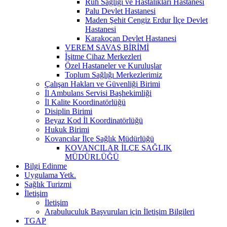
Ruh Sağlığı ve Hastalıkları Hastanesi
Palu Devlet Hastanesi
Maden Şehit Cengiz Erdur İlçe Devlet
Hastanesi
Karakoçan Devlet Hastanesi
VEREM SAVAŞ BİRİMİ
İşitme Cihaz Merkezleri
Özel Hastaneler ve Kuruluşlar
Toplum Sağlığı Merkezlerimiz
Çalışan Hakları ve Güvenliği Birimi
İl Ambulans Servisi Başhekimliği
İl Kalite Koordinatörlüğü
Disiplin Birimi
Beyaz Kod İl Koordinatörlüğü
Hukuk Birimi
Kovancılar İlçe Sağlık Müdürlüğü
KOVANCILAR İLÇE SAĞLIK
MÜDÜRLÜĞÜ
Bilgi Edinme
Uygulama Yetk.
Sağlık Turizmi
İletişim
İletişim
Arabuluculuk Başvuruları için İletişim Bilgileri
TGAP