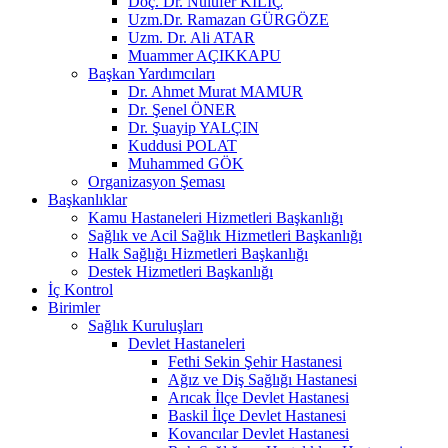
Doç. Dr. Nülüfer KILIÇ
Uzm.Dr. Ramazan GÜRGÖZE
Uzm. Dr. Ali ATAR
Muammer AÇIKKAPU
Başkan Yardımcıları
Dr. Ahmet Murat MAMUR
Dr. Şenel ÖNER
Dr. Şuayip YALÇIN
Kuddusi POLAT
Muhammed GÖK
Organizasyon Şeması
Başkanlıklar
Kamu Hastaneleri Hizmetleri Başkanlığı
Sağlık ve Acil Sağlık Hizmetleri Başkanlığı
Halk Sağlığı Hizmetleri Başkanlığı
Destek Hizmetleri Başkanlığı
İç Kontrol
Birimler
Sağlık Kuruluşları
Devlet Hastaneleri
Fethi Sekin Şehir Hastanesi
Ağız ve Diş Sağlığı Hastanesi
Arıcak İlçe Devlet Hastanesi
Baskil İlçe Devlet Hastanesi
Kovancılar Devlet Hastanesi