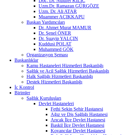
Doç. Dr. Nülüfer KILIÇ
Uzm.Dr. Ramazan GÜRGÖZE
Uzm. Dr. Ali ATAR
Muammer AÇIKKAPU
Başkan Yardımcıları
Dr. Ahmet Murat MAMUR
Dr. Şenel ÖNER
Dr. Şuayip YALÇIN
Kuddusi POLAT
Muhammed GÖK
Organizasyon Şeması
Başkanlıklar
Kamu Hastaneleri Hizmetleri Başkanlığı
Sağlık ve Acil Sağlık Hizmetleri Başkanlığı
Halk Sağlığı Hizmetleri Başkanlığı
Destek Hizmetleri Başkanlığı
İç Kontrol
Birimler
Sağlık Kuruluşları
Devlet Hastaneleri
Fethi Sekin Şehir Hastanesi
Ağız ve Diş Sağlığı Hastanesi
Arıcak İlçe Devlet Hastanesi
Baskil İlçe Devlet Hastanesi
Kovancılar Devlet Hastanesi