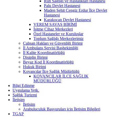
Ruh Sağlığı ve Hastalıkları Hastanesi
Palu Devlet Hastanesi
Maden Şehit Cengiz Erdur İlçe Devlet
Hastanesi
Karakoçan Devlet Hastanesi
VEREM SAVAŞ BİRİMİ
İşitme Cihaz Merkezleri
Özel Hastaneler ve Kuruluşlar
Toplum Sağlığı Merkezlerimiz
Çalışan Hakları ve Güvenliği Birimi
İl Ambulans Servisi Başhekimliği
İl Kalite Koordinatörlüğü
Disiplin Birimi
Beyaz Kod İl Koordinatörlüğü
Hukuk Birimi
Kovancılar İlçe Sağlık Müdürlüğü
KOVANCILAR İLÇE SAĞLIK
MÜDÜRLÜĞÜ
Bilgi Edinme
Uygulama Yetk.
Sağlık Turizmi
İletişim
İletişim
Arabuluculuk Başvuruları için İletişim Bilgileri
TGAP