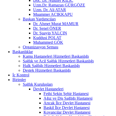
Doç. Dr. Nülüfer KILIÇ
Uzm.Dr. Ramazan GÜRGÖZE
Uzm. Dr. Ali ATAR
Muammer AÇIKKAPU
Başkan Yardımcıları
Dr. Ahmet Murat MAMUR
Dr. Şenel ÖNER
Dr. Şuayip YALÇIN
Kuddusi POLAT
Muhammed GÖK
Organizasyon Şeması
Başkanlıklar
Kamu Hastaneleri Hizmetleri Başkanlığı
Sağlık ve Acil Sağlık Hizmetleri Başkanlığı
Halk Sağlığı Hizmetleri Başkanlığı
Destek Hizmetleri Başkanlığı
İç Kontrol
Birimler
Sağlık Kuruluşları
Devlet Hastaneleri
Fethi Sekin Şehir Hastanesi
Ağız ve Diş Sağlığı Hastanesi
Arıcak İlçe Devlet Hastanesi
Baskil İlçe Devlet Hastanesi
Kovancılar Devlet Hastanesi