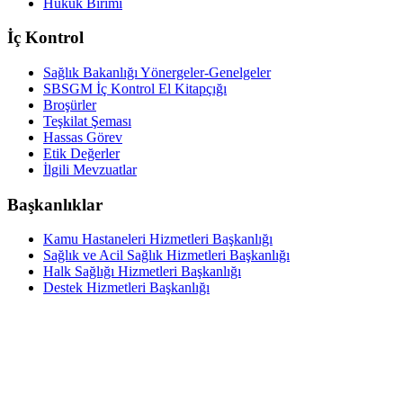
Hukuk Birimi
İç Kontrol
Sağlık Bakanlığı Yönergeler-Genelgeler
SBSGM İç Kontrol El Kitapçığı
Broşürler
Teşkilat Şeması
Hassas Görev
Etik Değerler
İlgili Mevzuatlar
Başkanlıklar
Kamu Hastaneleri Hizmetleri Başkanlığı
Sağlık ve Acil Sağlık Hizmetleri Başkanlığı
Halk Sağlığı Hizmetleri Başkanlığı
Destek Hizmetleri Başkanlığı