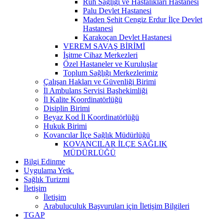
Ruh Sağlığı ve Hastalıkları Hastanesi
Palu Devlet Hastanesi
Maden Şehit Cengiz Erdur İlçe Devlet
Hastanesi
Karakoçan Devlet Hastanesi
VEREM SAVAŞ BİRİMİ
İşitme Cihaz Merkezleri
Özel Hastaneler ve Kuruluşlar
Toplum Sağlığı Merkezlerimiz
Çalışan Hakları ve Güvenliği Birimi
İl Ambulans Servisi Başhekimliği
İl Kalite Koordinatörlüğü
Disiplin Birimi
Beyaz Kod İl Koordinatörlüğü
Hukuk Birimi
Kovancılar İlçe Sağlık Müdürlüğü
KOVANCILAR İLÇE SAĞLIK
MÜDÜRLÜĞÜ
Bilgi Edinme
Uygulama Yetk.
Sağlık Turizmi
İletişim
İletişim
Arabuluculuk Başvuruları için İletişim Bilgileri
TGAP